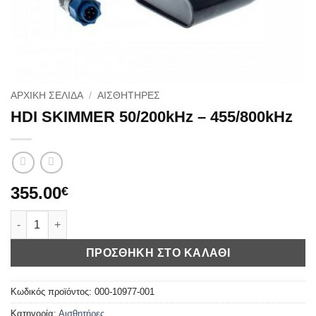
ΑΡΧΙΚΉ ΣΕΛΊΔΑ
/
ΑΙΣΘΗΤΉΡΕΣ
HDI SKIMMER 50/200kHz – 455/800kHz
355.00
€
HDI SKIMMER 50/200kHz - 455/800kHz ποσότητα
ΠΡΟΣΘΉΚΗ ΣΤΟ ΚΑΛΆΘΙ
Κωδικός προϊόντος:
000-10977-001
Κατηγορία:
Αισθητήρες