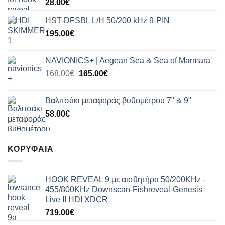
28.00
€
HST-DFSBL L/H 50/200 kHz 9-PIN
195.00
€
NAVIONICS+ | Aegean Sea & Sea of Marmara
Original
Η
168.00
€
165.00
€
price
τρέχουσα
was:
τιμή
Βαλιτσάκι μεταφοράς βυθομέτρου 7" & 9"
168.00€.
είναι:
58.00
€
165.00€.
ΚΟΡΥΦΑΊΑ
HOOK REVEAL 9 με αισθητήρα 50/200KHz -
455/800KHz Downscan-Fishreveal-Genesis
Live II HDI XDCR
719.00
€