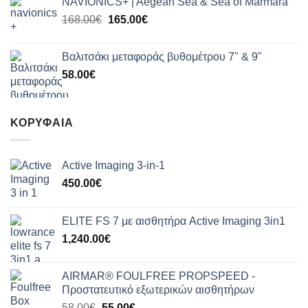
NAVIONICS+ | Aegean Sea & Sea of Marmara
Original
Η
168.00
€
165.00
€
price
τρέχουσα
was:
τιμή
Βαλιτσάκι μεταφοράς βυθομέτρου 7" & 9"
168.00€.
είναι:
58.00
€
165.00€.
ΚΟΡΥΦΑΊΑ
Active Imaging 3-in-1
450.00
€
ELITE FS 7 με αισθητήρα Active Imaging 3in1
1,240.00
€
AIRMAR® FOULFREE PROPSPEED -
Προστατευτικό εξωτερικών αισθητήρων
Original
Η
58.00
€
55.00
€