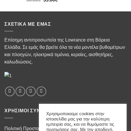
price
τρέχουσα
was:
τιμή
58.00€.
είναι:
ΣΧΕΤΙΚΆ ΜΕ ΕΜΆΣ
55.00€.
Επίσημη αντιπροσωπεία της Lowrance στη Βόρεια
Ελλάδα. Σε εμάς θα βρείτε όλα τα νέα μοντέλα βυθομέτρων
και πλοηγών, ηλεκτρικά τιμόνια, κεραίες, αισθητήρες,
καλωδιώσεις.
ΧΡΉΣΙΜΟΙ ΣΎΝΔΕΣΜΟΙ
Χρησιμοποιούμε cookies στην
ιστοσελίδα μας για την καλύτερη
εμπειρία σας, και να θυμόμαστε τις
Πολιτική Προστασίας Δεδομένων Προσωπικού Χαρακτήρα
προτιμήσεις σας. Με την αποδοχή,