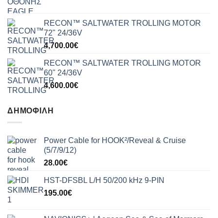
RECON™ SALTWATER TROLLING MOTOR
72" 24/36V
4,700.00
€
RECON™ SALTWATER TROLLING MOTOR
60" 24/36V
4,600.00
€
ΔΗΜΟΦΙΛΉ
Power Cable for HOOK²/Reveal & Cruise
(5/7/9/12)
28.00
€
HST-DFSBL L/H 50/200 kHz 9-PIN
195.00
€