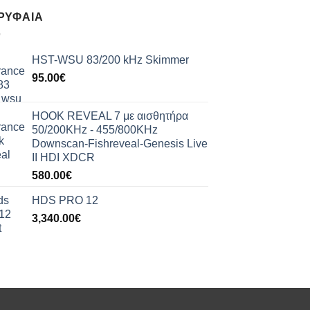
ΡΥΦΑΊΑ
HST-WSU 83/200 kHz Skimmer
95.00
€
HOOK REVEAL 7 με αισθητήρα
50/200KHz - 455/800KHz
Downscan-Fishreveal-Genesis Live
II HDI XDCR
580.00
€
HDS PRO 12
3,340.00
€