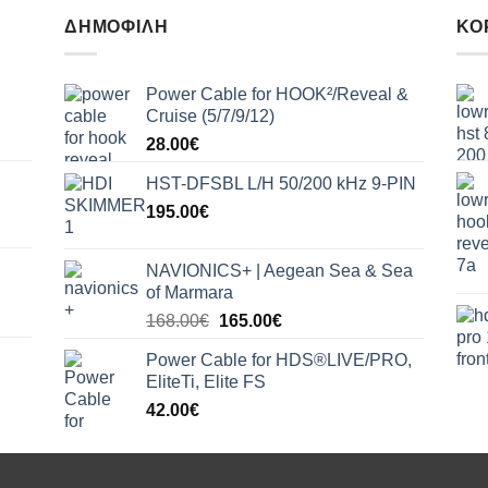
ΔΗΜΟΦΙΛΉ
ΚΟ
Power Cable for HOOK²/Reveal &
Cruise (5/7/9/12)
28.00
€
HST-DFSBL L/H 50/200 kHz 9-PIN
195.00
€
NAVIONICS+ | Aegean Sea & Sea
of Marmara
Original
Η
168.00
€
165.00
€
price
τρέχουσα
Power Cable for HDS®LIVE/PRO,
was:
τιμή
EliteTi, Elite FS
168.00€.
είναι:
42.00
€
165.00€.