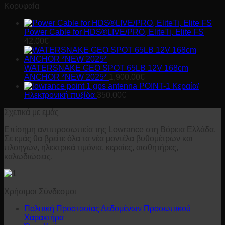
Κορυφαία
Power Cable for HDS®LIVE/PRO, EliteTi, Elite FS
42.00
€
WATERSNAKE GEO SPOT 65LB 12V 168cm
ANCHOR *NEW 2025*
1,900.00
€
POINT-1 Κεραία/
Ηλεκτρονική πυξίδα
350.00
€
Σχετικά με εμάς
Επίσημη αντιπροσωπεία της Lowrance στη Βόρεια Ελλάδα.
Σε εμάς θα βρείτε όλα τα νέα μοντέλα βυθομέτρων και
πλοηγών, ηλεκτρικά τιμόνια, κεραίες, αισθητήρες,
καλωδιώσεις.
Χρήσιμοι Σύνδεσμοι
Πολιτική Προστασίας Δεδομένων Προσωπικού
Χαρακτήρα