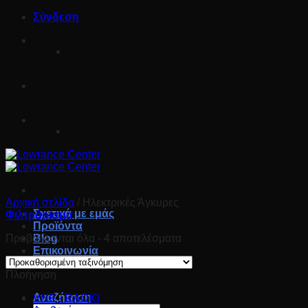
Μετάβαση
Σύνδεση
στο
περιεχόμενο
Αρχική σελίδα
/
Ηλεκτρικές Άγκυρες
Σχετικά με εμάς
Φιλτράρισμα
Προϊόντα
Προβάλλονται όλα - 4 αποτελέσματα
Blog
Επικοινωνία
Πλοήγηση
Αναζήτηση
VHF - RADIO