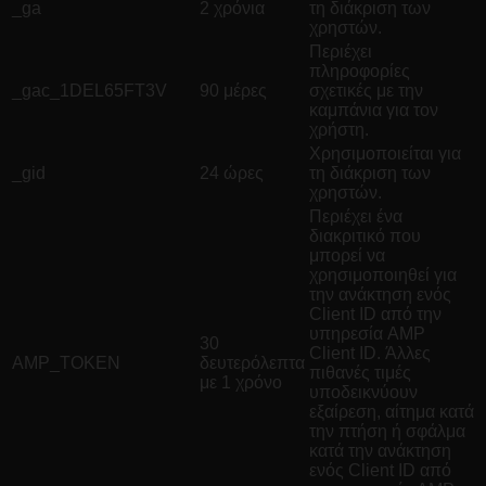
_ga
2 χρόνια
τη διάκριση των
χρηστών.
Περιέχει
πληροφορίες
_gac_1DEL65FT3V
90 μέρες
σχετικές με την
καμπάνια για τον
χρήστη.
Χρησιμοποιείται για
_gid
24 ώρες
τη διάκριση των
χρηστών.
Περιέχει ένα
διακριτικό που
μπορεί να
χρησιμοποιηθεί για
την ανάκτηση ενός
Client ID από την
υπηρεσία AMP
30
Client ID. Άλλες
AMP_TOKEN
δευτερόλεπτα
πιθανές τιμές
με 1 χρόνο
υποδεικνύουν
εξαίρεση, αίτημα κατά
την πτήση ή σφάλμα
κατά την ανάκτηση
ενός Client ID από