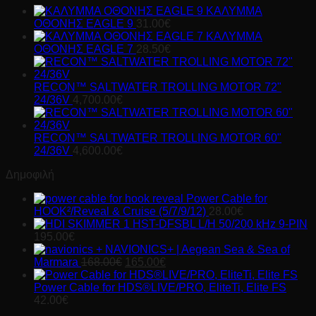
ΚΑΛΥΜΜΑ
ΟΘΟΝΗΣ EAGLE 9
31.00
€
ΚΑΛΥΜΜΑ
ΟΘΟΝΗΣ EAGLE 7
28.50
€
RECON™ SALTWATER TROLLING MOTOR 72"
24/36V
4,700.00
€
RECON™ SALTWATER TROLLING MOTOR 60"
24/36V
4,600.00
€
Δημοφιλή
Power Cable for
HOOK²/Reveal & Cruise (5/7/9/12)
28.00
€
HST-DFSBL L/H 50/200 kHz 9-PIN
195.00
€
NAVIONICS+ | Aegean Sea & Sea of
Original
Η
Marmara
168.00
€
165.00
€
price
τρέχουσα
was:
τιμή
Power Cable for HDS®LIVE/PRO, EliteTi, Elite FS
168.00€.
είναι:
42.00
€
165.00€.