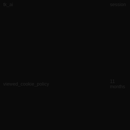
tk_ai
session
11
viewed_cookie_policy
months