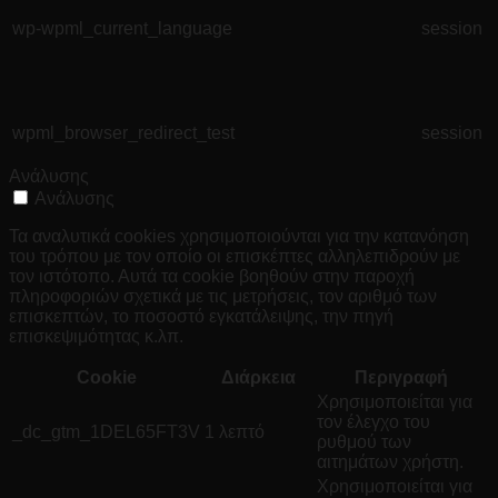
wp-wpml_current_language
session
wpml_browser_redirect_test
session
Ανάλυσης
Ανάλυσης
Τα αναλυτικά cookies χρησιμοποιούνται για την κατανόηση
του τρόπου με τον οποίο οι επισκέπτες αλληλεπιδρούν με
τον ιστότοπο. Αυτά τα cookie βοηθούν στην παροχή
πληροφοριών σχετικά με τις μετρήσεις, τον αριθμό των
επισκεπτών, το ποσοστό εγκατάλειψης, την πηγή
επισκεψιμότητας κ.λπ.
Cookie
Διάρκεια
Περιγραφή
Χρησιμοποιείται για
τον έλεγχο του
_dc_gtm_1DEL65FT3V
1 λεπτό
ρυθμού των
αιτημάτων χρήστη.
Χρησιμοποιείται για