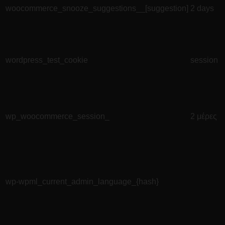
woocommerce_snooze_suggestions__[suggestion]
2 days
wordpress_test_cookie
session
wp_woocommerce_session_
2 μέρες
wp-wpml_current_admin_language_{hash}