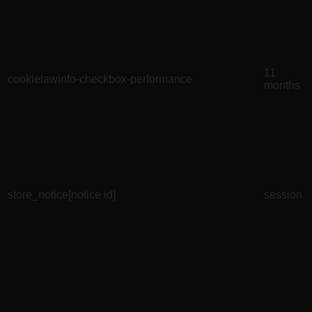
11
cookielawinfo-checkbox-performance
months
store_notice[notice id]
session