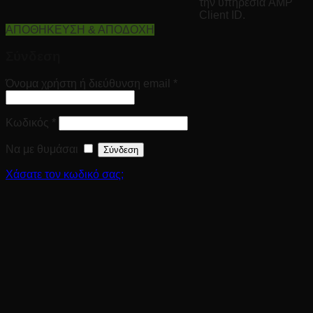
την υπηρεσία AMP
Client ID.
ΑΠΟΘΗΚΕΥΣΗ & ΑΠΟΔΟΧΗ
Σύνδεση
Όνομα χρήστη ή διεύθυνση email
*
Κωδικός
*
Να με θυμάσαι
Σύνδεση
Χάσατε τον κωδικό σας;