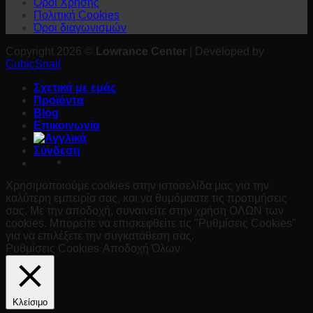
Όροι Χρήσης
Πολιτική Cookies
Όροι διαγωνισμών
Copyright 2026 ©
Lowrance Center
| Developed by
CubicSnail
Σχετικά με εμάς
Προϊόντα
Blog
Επικοινωνία
Σύνδεση
Χρησιμοποιούμε cookies στην ιστοσελίδα μας για την
καλύτερη εμπειρία σας, και να θυμόμαστε τις προτιμήσεις
σας. Με την αποδοχή, συναινείτε στην χρήση ΟΛΩΝ των
cookies. Μπορείτε να επισκεφθείτε τις "Ρυθμίσεις Cookies"
για να επιλέξετε την συγκατάθεση σας.
Ρυθμίσεις Cookies
Αποδοχή Όλων
Κλείσιμο