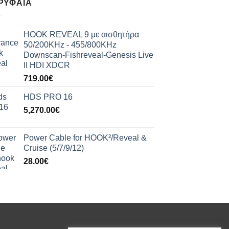
ΡΥΦΑΊΑ
HOOK REVEAL 9 με αισθητήρα
50/200KHz - 455/800KHz
Downscan-Fishreveal-Genesis Live
II HDI XDCR
719.00
€
HDS PRO 16
5,270.00
€
Power Cable for HOOK²/Reveal &
Cruise (5/7/9/12)
28.00
€