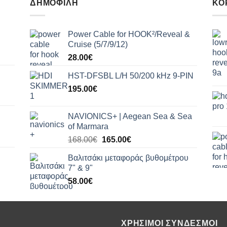
ΔΗΜΟΦΙΛΉ
ΚΟ
Power Cable for HOOK²/Reveal &
Cruise (5/7/9/12)
28.00
€
HST-DFSBL L/H 50/200 kHz 9-PIN
195.00
€
NAVIONICS+ | Aegean Sea & Sea
of Marmara
Original
Η
168.00
€
165.00
€
price
τρέχουσα
Βαλιτσάκι μεταφοράς βυθομέτρου
was:
τιμή
7" & 9"
168.00€.
είναι:
58.00
€
165.00€.
ΧΡΉΣΙΜΟΙ ΣΎΝΔΕΣΜΟΙ