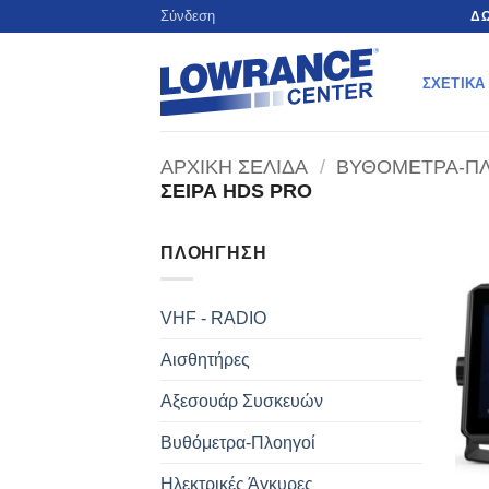
Μετάβαση
Σύνδεση
ΔΩ
στο
περιεχόμενο
ΣΧΕΤΙΚΆ
ΑΡΧΙΚΉ ΣΕΛΊΔΑ
/
ΒΥΘΌΜΕΤΡΑ-Π
ΣΕΙΡΆ HDS PRO
ΠΛΟΉΓΗΣΗ
VHF - RADIO
Αισθητήρες
Αξεσουάρ Συσκευών
Βυθόμετρα-Πλοηγοί
Ηλεκτρικές Άγκυρες